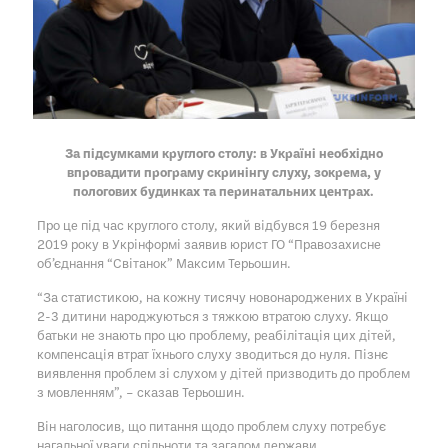
За підсумками круглого столу: в Україні необхідно
впровадити програму скринінгу слуху, зокрема, у
пологових будинках та перинатальних центрах.
Про це під час круглого столу, який відбувся 19 березня
2019 року в Укрінформі заявив юрист ГО “Правозахисне
об’єднання “Світанок” Максим Терьошин.
“За статистикою, на кожну тисячу новонароджених в Україні
2-3 дитини народжуються з тяжкою втратою слуху. Якщо
батьки не знають про цю проблему, реабілітація цих дітей,
компенсація втрат їхнього слуху зводиться до нуля. Пізнє
виявлення проблем зі слухом у дітей призводить до проблем
з мовленням”, – сказав Терьошин.
Він наголосив, що питання щодо проблем слуху потребує
нагальної уваги спільноти та загалом держави.