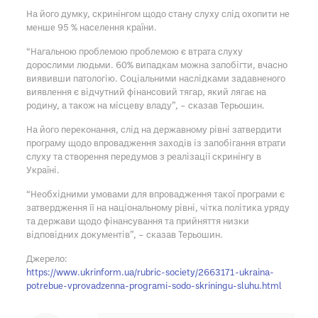
На його думку, скринінгом щодо стану слуху слід охопити не
менше 95 % населення країни.
“Нагальною проблемою проблемою є втрата слуху
дорослими людьми. 60% випадкам можна запобігти, вчасно
виявивши патологію. Соціальними наслідками задавненого
виявлення є відчутний фінансовий тягар, який лягає на
родину, а також на місцеву владу”, – сказав Терьошин.
На його переконання, слід на державному рівні затвердити
програму щодо впровадження заходів із запобігання втрати
слуху та створення передумов з реалізації скринінгу в
Україні.
“Необхідними умовами для впровадження такої програми є
затвердження її на національному рівні, чітка політика уряду
та держави щодо фінансування та прийняття низки
відповідних документів”, – сказав Терьошин.
Джерело:
https://www.ukrinform.ua/rubric-society/2663171-ukraina-
potrebue-vprovadzenna-programi-sodo-skriningu-sluhu.html