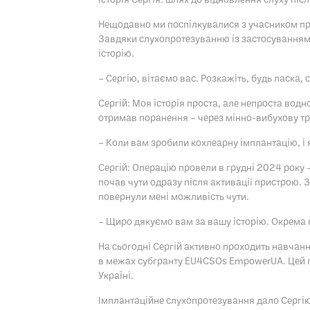
Нещодавно ми поспілкувалися з учасником проє
Завдяки слухопротезуванню із застосуванням 
історію.
– Сергію, вітаємо вас. Розкажіть, будь ласка, 
Сергій: Моя історія проста, але непроста вод
отримав поранення – через мінно-вибухову тр
– Коли вам зробили кохлеарну імплантацію, і 
Сергій: Операцію провели в грудні 2024 року 
почав чути одразу після активації пристрою. 
повернули мені можливість чути.
– Щиро дякуємо вам за вашу історію. Окрема по
На сьогодні Сергій активно проходить навчанн
в межах субгранту EU4CSOs EmpowerUA. Цей п
Україні.
Імплантаційне слухопротезування дало Сергію 