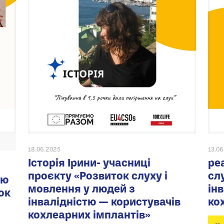
18.06.2025
13.0
Історія Ірини- учасниці
ре
проєкту «Розвиток слуху і
сл
ію
мовлення у людей з
ін
ок
інвалідністю — користувачів
ко
кохлеарних імплантів»