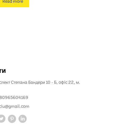
Read more
ти
пект Степана Бандери 10 - Б, офіс 22, м.
380965604169
ciu@gmail.com