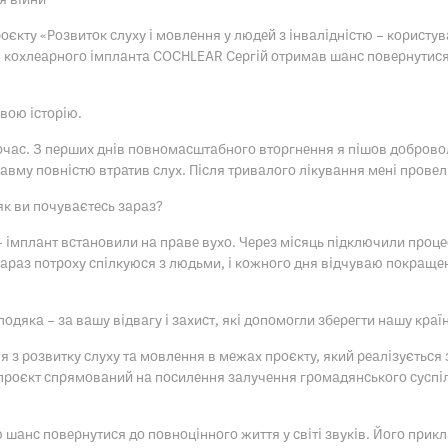
кту «Розвиток слуху і мовлення у людей з інвалідністю – користува
кохлеарного імпланта COCHLEAR Сергій отримав шанс повернутися д
свою історію.
ночас. З перших днів повномасштабного вторгнення я пішов доброво
авму повністю втратив слух. Після тривалого лікування мені провел
як ви почуваєтесь зараз?
– імплант встановили на праве вухо. Через місяць підключили проце
Зараз потроху спілкуюся з людьми, і кожного дня відчуваю покраще
дяка – за вашу відвагу і захист, які допомогли зберегти нашу країн
я з розвитку слуху та мовлення в межах проєкту, який реалізуєтьс
роєкт спрямований на посилення залучення громадянського суспіль
шанс повернутися до повноцінного життя у світі звуків. Його прикла