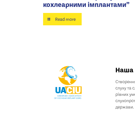
кохлеарними імплантами”
Read more
Наша 
Створення
слуху та 
рівних ум
слухопрот
держави.