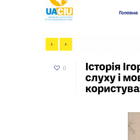
Головна
Історія Іг
0
слуху і мо
користува