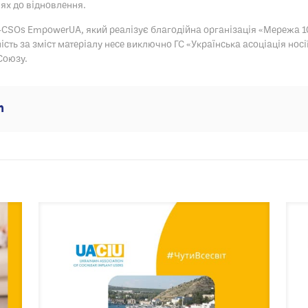
ях до відновлення.
4CSOs EmpowerUA, який реалізує благодійна організація «Мережа 10
ть за зміст матеріалу несе виключно ГС «Українська асоціація носії
Союзу.
m