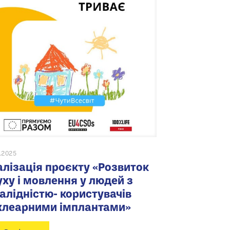
6.2025
алізація проєкту «Розвиток
уху і мовлення у людей з
валідністю- користувачів
хлеарними імплантами»