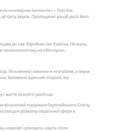
чів кохлеарних імплантів» – Сергієм.
о світу звуків. Пропонуємо вашій увазі його
льцем до лав Збройних сил України. На жаль,
и тимпанопластику на обох вухах.
сор. Мовленнєві навички я не втратив, а звуки
ння. Безмежно вдячний лікарям, які
у і життя кожного українця.
я за фінансової підтримки Європейського Союзу
ства для розвитку соціальної сфери в
д надихає і доводить: навіть після