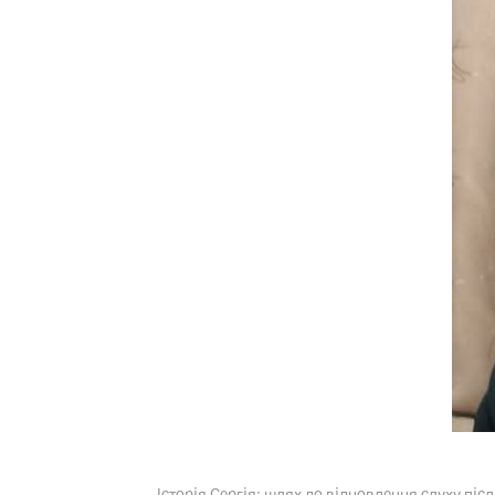
Історія Сергія: шлях до відновлення слуху післ