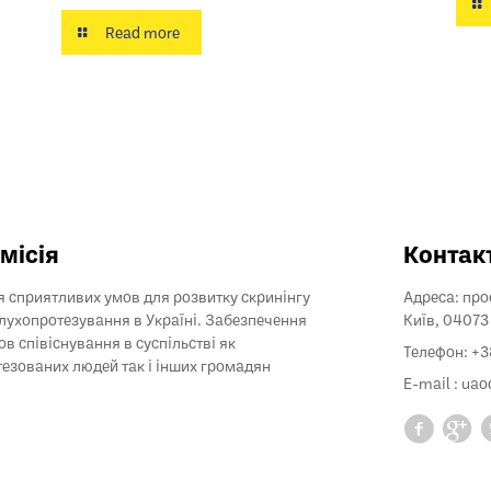
Read more
місія
Контак
 сприятливих умов для розвитку скринінгу
Адреса: прос
слухопротезування в Україні. Забезпечення
Київ, 04073
ов співіснування в суспільстві як
Телефон: +
езованих людей так і інших громадян
E-mail :
uao