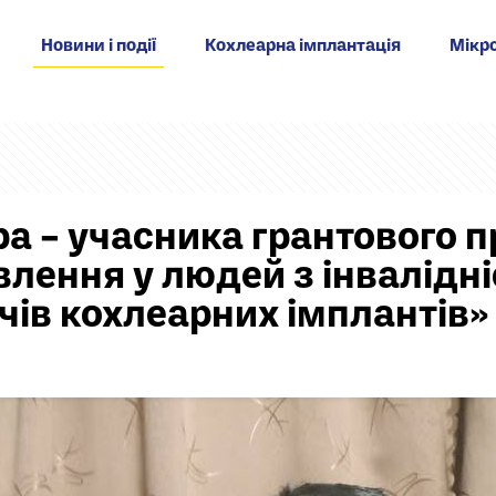
Новини і події
Кохлеарна імплантація
Мікро
ора – учасника грантового 
влення у людей з інвалідні
чів кохлеарних імплантів»