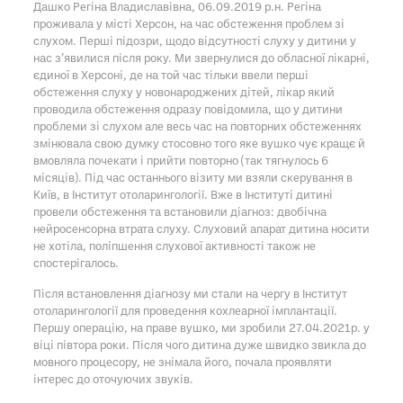
Дашко Регіна Владиславівна, 06.09.2019 р.н. Регіна
проживала у місті Херсон, на час обстеження проблем зі
слухом. Перші підозри, щодо відсутності слуху у дитини у
нас з’явилися після року. Ми звернулися до обласної лікарні,
єдиної в Херсоні, де на той час тільки ввели перші
обстеження слуху у новонароджених дітей, лікар який
проводила обстеження одразу повідомила, що у дитини
проблеми зі слухом але весь час на повторних обстеженнях
змінювала свою думку стосовно того яке
вушко чує кращє й
вмовляла почекати і прийти повторно (так тягнулось 6
місяців). Під час останнього візиту ми взяли скерування в
Київ, в Інститут отоларингології. Вже в Інституті дитині
провели обстеження та встановили діагноз: двобічна
нейросенсорна втрата слуху. Слуховий апарат дитина носити
не хотіла, поліпшення слухової активності також не
спостерігалось.
Після встановлення діагнозу ми стали на чергу в Інститут
отоларингології для проведення кохлеарної імплантації.
Першу операцію, на праве вушко, ми зробили 27.04.2021р. у
віці півтора роки. Після чого дитина дуже швидко звикла до
мовного процесору, не знімала його, почала проявляти
інтерес до оточуючих звуків.