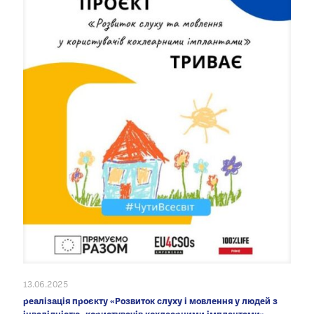
13.06.2025
реалізація проєкту «Розвиток слуху і мовлення у людей з
інвалідністю- користувачів кохлеарними імплантами»