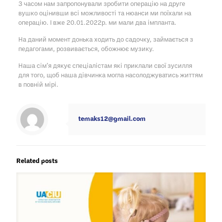
З часом нам запропонували зробити операцію на друге
вушко оцінивши всі можливості та нюанси ми поїхали на
операцію. І вже 20.01.2022р. ми мали два імпланта.
На даний момент донька ходить до садочку, займається з
педагогами, розвивається, обожнює музику.
Наша сім’я дякує спеціалістам які приклали свої зусилля
для того, щоб наша дівчинка могла насолоджуватись життям
в повній мірі.
temaks12@gmail.com
Related posts