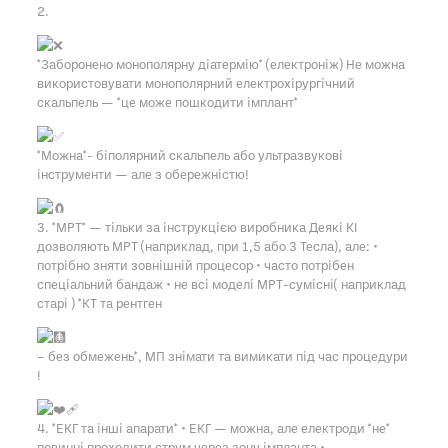
2.
*Заборонено монополярну діатермію* (електроніж) Не можна
використовувати монополярний електрохірургічний
скальпель — *це може пошкодити імплант*
*Можна*- біполярний скальпель або ультразвукові
інструменти — але з обережністю!
3. *МРТ* — тільки за інструкцією виробника Деякі КІ
дозволяють МРТ (наприклад, при 1,5 або 3 Тесла), але: •
потрібно зняти зовнішній процесор • часто потрібен
спеціальний бандаж • не всі моделі МРТ-сумісні( наприклад
старі ) *КТ та рентген
– без обмежень*, МП знімати та вимикати під час процедури
!
4. *ЕКГ та інші апарати* • ЕКГ — можна, але електроди *не*
повинні проходити струм через зону імпланта •