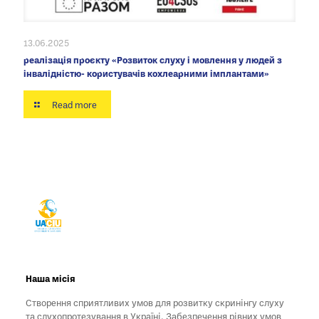
13.06.2025
реалізація проєкту «Розвиток слуху і мовлення у людей з
інвалідністю- користувачів кохлеарними імплантами»
Read more
Наша місія
Створення сприятливих умов для розвитку скринінгу слуху
та слухопротезування в Україні. Забезпечення рівних умов