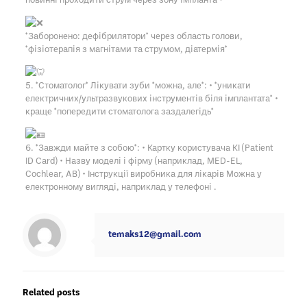
*Заборонено: дефібрилятори* через область голови,
*фізіотерапія з магнітами та струмом, діатермія*
5. *Стоматолог* Лікувати зуби *можна, але*: • *уникати
електричних/ультразвукових інструментів біля імплантата* •
краще *попередити стоматолога заздалегідь*
6. *Завжди майте з собою*: • Картку користувача КІ (Patient
ID Card) • Назву моделі і фірму (наприклад, MED-EL,
Cochlear, AB) • Інструкції виробника для лікарів Можна у
електронному вигляді, наприклад у телефоні .
temaks12@gmail.com
Related posts