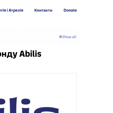
тія і Атрезія
Контакти
Donate
Show all
нду Abilis