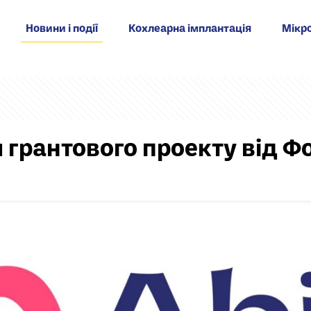
Новини і події
Кохлеарна імплантація
Мікро
 грантового проекту від Фо