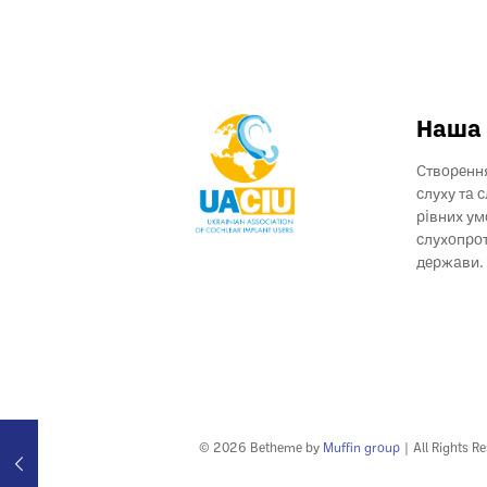
Наша 
Створення
слуху та 
рівних ум
слухопрот
держави.
© 2026 Betheme by
Muffin group
| All Rights R