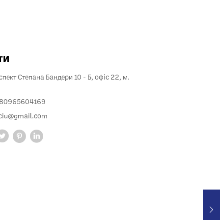
ти
пект Степана Бандери 10 - Б, офіс 22, м.
380965604169
ciu@gmail.com