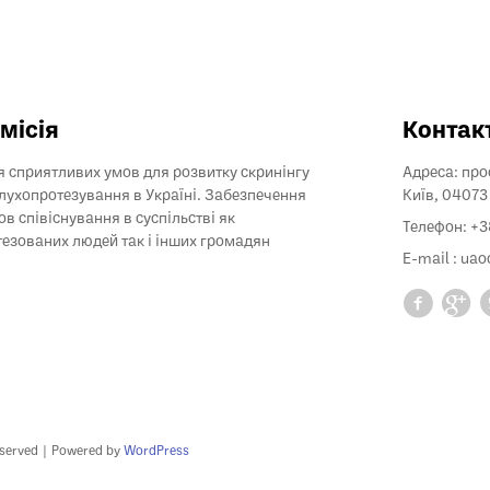
місія
Контак
 сприятливих умов для розвитку скринінгу
Адреса: прос
слухопротезування в Україні. Забезпечення
Київ, 04073
ов співіснування в суспільстві як
Телефон: +
езованих людей так і інших громадян
E-mail :
uao
eserved | Powered by
WordPress