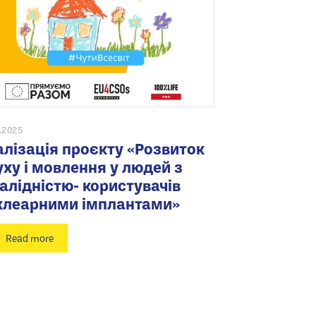
6.2025
алізація проєкту «Розвиток
уху і мовлення у людей з
валідністю- користувачів
хлеарними імплантами»
Read more