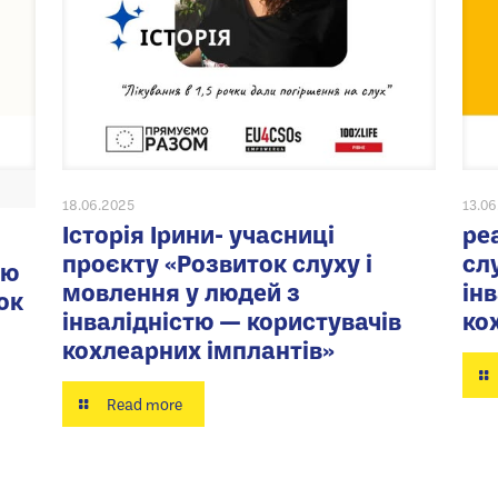
18.06.2025
13.0
Історія Ірини- учасниці
ре
проєкту «Розвиток слуху і
сл
ію
мовлення у людей з
ін
ок
інвалідністю — користувачів
ко
кохлеарних імплантів»
Read more