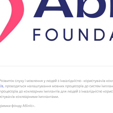
Розвиток слуху і мовлення у людей з інвалідністю- користувачів ко
lis
, проводяться налаштування мовних процесорів до систем імпла
роцесорів до кохлеарних імплантів для людей з інвалідністю корис
истувачів кохлеарними імплантами.
тримки фонду Абіліс».