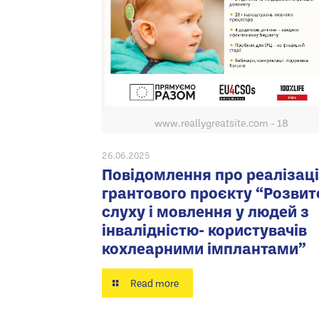
www.reallygreatsite.com - 18
26.06.2025
Повідомлення про реалізац
грантового проєкту “Розвит
слуху і мовлення у людей з
інвалідністю- користувачів
кохлеарними імплантами”
Read more