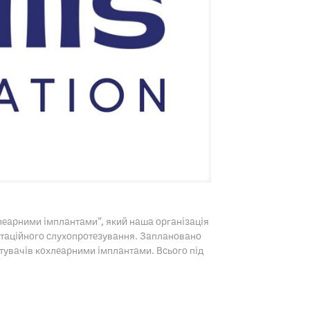
хлеарними імплантами”, який наша організація
нтаційного слухопротезування. Заплановано
тувачів кохлеарними імплантами. Всього під