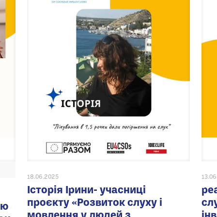
18.06.2025
13.0
Історія Ірини- учасниці
ре
проєкту «Розвиток слуху і
сл
ію
мовлення у людей з
ін