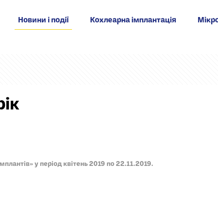
Новини і події
Кохлеарна імплантація
Мікро
рік
мплантів» у період квітень 2019 по 22.11.2019.