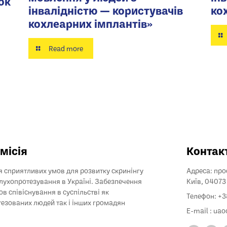
ок
інвалідністю — користувачів
ко
кохлеарних імплантів»
Read more
місія
Контак
 сприятливих умов для розвитку скринінгу
Адреса: прос
слухопротезування в Україні. Забезпечення
Київ, 04073
ов співіснування в суспільстві як
Телефон: +
езованих людей так і інших громадян
E-mail :
uao