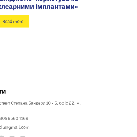
хлеарними імплантами»
Read more
ти
пект Степана Бандери 10 - Б, офіс 22, м.
380965604169
ciu@gmail.com