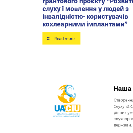
грантового проєкту “Розвит
слуху і мовлення у людей з
інвалідністю- користувачів
кохлеарними імплантами”
Read more
Наша 
Створення
слуху та 
рівних ум
слухопрот
держави.