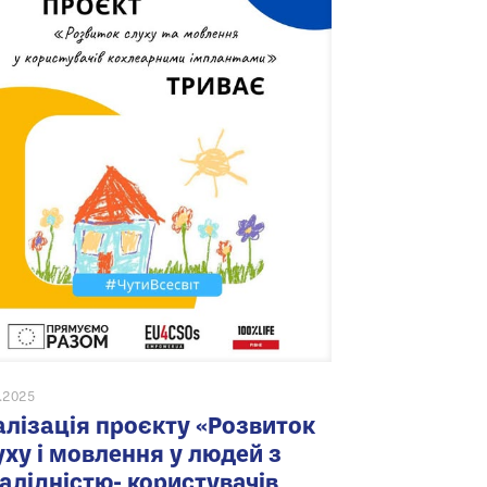
6.2025
алізація проєкту «Розвиток
уху і мовлення у людей з
валідністю- користувачів