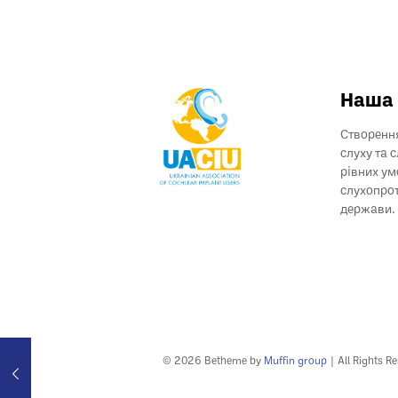
Наша 
Створення
слуху та 
рівних ум
слухопрот
держави.
© 2026 Betheme by
Muffin group
| All Rights R