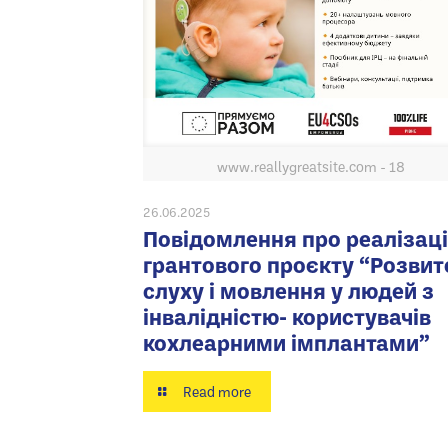
www.reallygreatsite.com - 18
26.06.2025
Повідомлення про реалізац
грантового проєкту “Розвит
слуху і мовлення у людей з
інвалідністю- користувачів
кохлеарними імплантами”
Read more