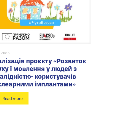
6.2025
алізація проєкту «Розвиток
уху і мовлення у людей з
валідністю- користувачів
хлеарними імплантами»
Read more