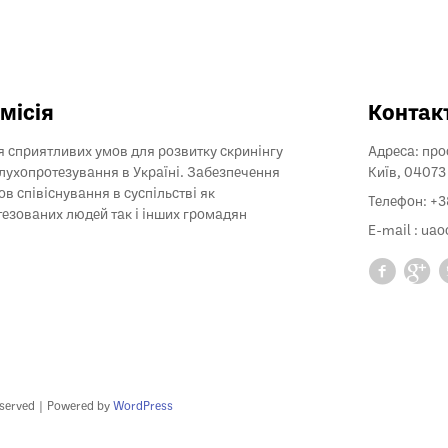
місія
Контак
 сприятливих умов для розвитку скринінгу
Адреса: прос
слухопротезування в Україні. Забезпечення
Київ, 04073
ов співіснування в суспільстві як
Телефон: +
езованих людей так і інших громадян
E-mail :
uao
eserved | Powered by
WordPress