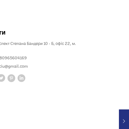
ти
пект Степана Бандери 10 - Б, офіс 22, м.
380965604169
ciu@gmail.com