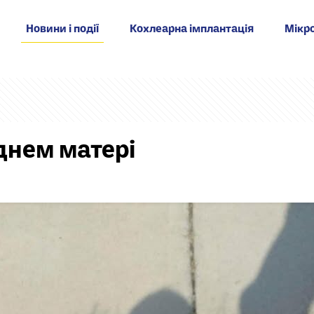
Новини і події
Кохлеарна імплантація
Мікро
 днем матері