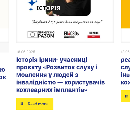
18.06.2025
13.0
Історія Ірини- учасниці
ре
проєкту «Розвиток слуху і
сл
ію
мовлення у людей з
ін
ок
інвалідністю — користувачів
ко
кохлеарних імплантів»
Read more