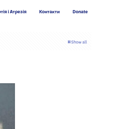
тія і Атрезія
Контакти
Donate
Show all